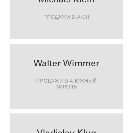
michael.klein@tonality.de
ПРОДАЖИ D-A-CH
СВЯЗАТЬСЯ
Walter Wimmer
walter.wimmer@tonality.de
ПРОДАЖИ D-A-ЮЖНЫЙ
СВЯЗАТЬСЯ
ТИРОЛЬ
Vladislav Klug