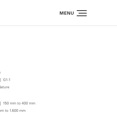
MENU
й
| G1-1
ature
 150 mm to 400 mm
m to 1.600 mm