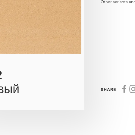
Other variants an
2
вый
SHARE