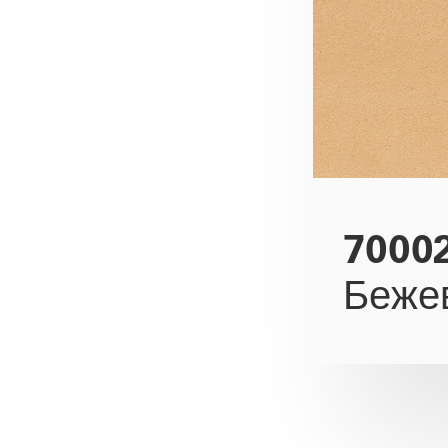
7000
Беже