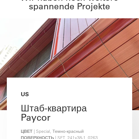
spannende Projekte
US
Штаб-квартира
Paycor
ЦВЕТ
| Special, Темно-красный
ПОВЕРХНОСТЬ
| SFT_241x38-1_0263