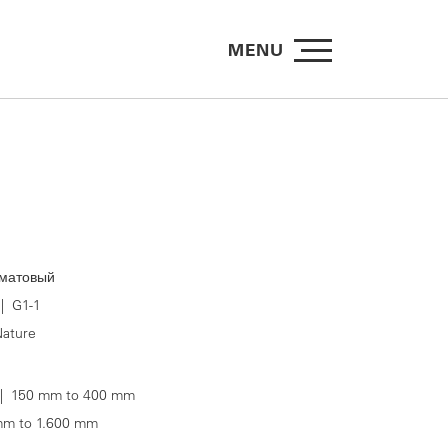
MENU
матовый
| G1-1
ature
 150 mm to 400 mm
m to 1.600 mm