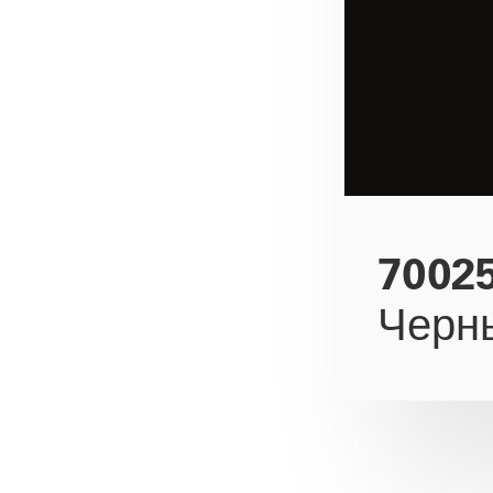
7002
Черн