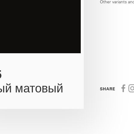
Other variants an
5
ый матовый
SHARE