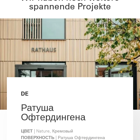
spannende Projekte
DE
Ратуша
Офтердингена
ЦВЕТ
| Nature, Кремовый
ПОВЕРХНОСТЬ
| Ратуша Офтердингена