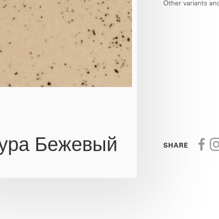
Other variants an
1
ура Бежевый
SHARE