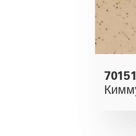
7015
Кимм