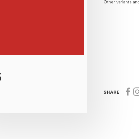
Other variants an
5
SHARE