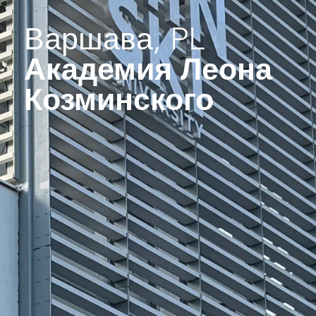
Варшава, PL
Академия Леона
Козминского