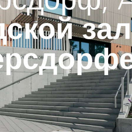
ской зал
ерсдорф