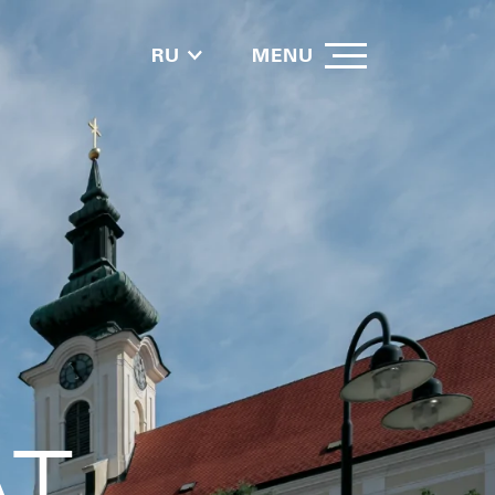
RU
MENU
AT