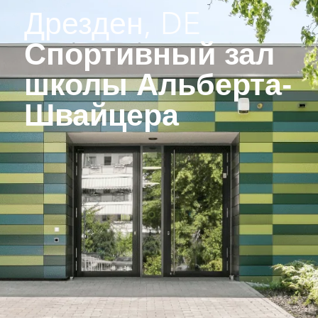
Дрезден, DE
Спортивный зал
школы Альберта-
Швайцера