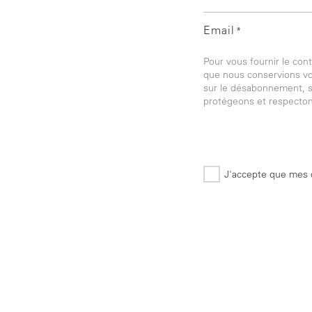
Email
*
Pour vous fournir le co
que nous conservions vos
sur le désabonnement, s
protégeons et respectons
J'accepte que mes d
*