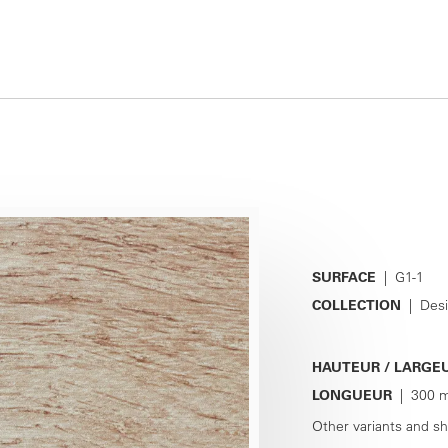
SURFACE
| G1-1
COLLECTION
| Des
HAUTEUR / LARGE
LONGUEUR
| 300 m
Other variants and s