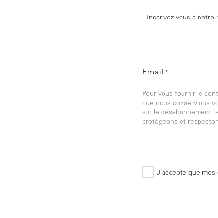
Inscrivez-vous à notre 
Email
*
Pour vous fournir le co
que nous conservions vos
sur le désabonnement, s
protégeons et respectons
J'accepte que mes d
*