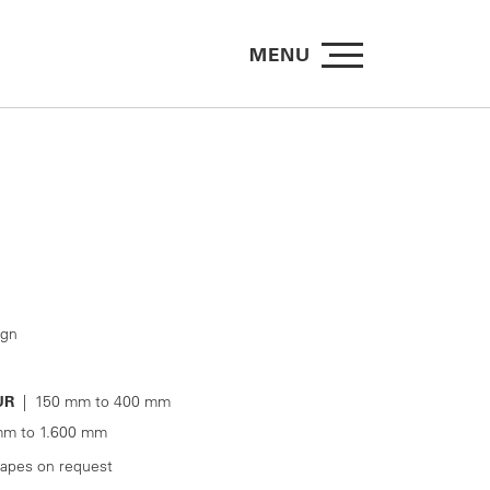
MENU
ign
UR
| 150 mm to 400 mm
m to 1.600 mm
hapes on request