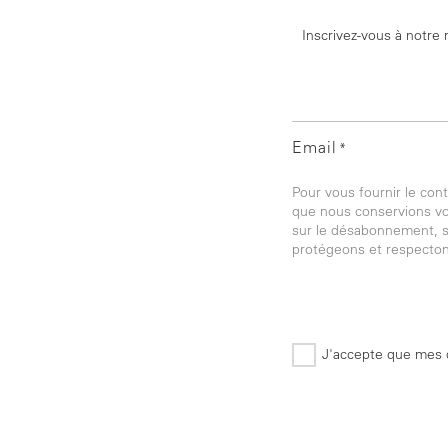
Inscrivez-vous à notre 
Email
*
Pour vous fournir le co
que nous conservions vos
sur le désabonnement, s
protégeons et respectons
J'accepte que mes d
*