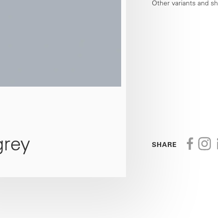
Other variants and s
grey
SHARE