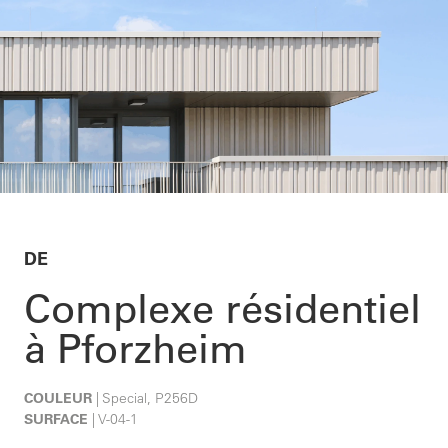
DE
Complexe résidentiel
à Pforzheim
COULEUR
| Special, P256D
SURFACE
| V-04-1