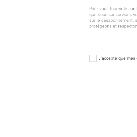
Pour vous fournir le co
que nous conservions vos
sur le désabonnement, s
protégeons et respectons
J'accepte que mes d
*