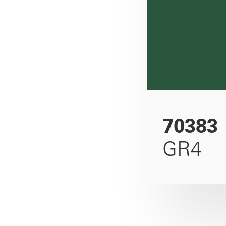
70383
GR4