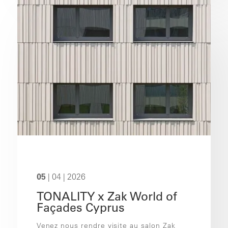
05
| 04 | 2026
TONALITY x Zak World of
Façades Cyprus
Venez nous rendre visite au salon Zak