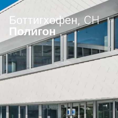
Боттигхофен, CH
Полигон