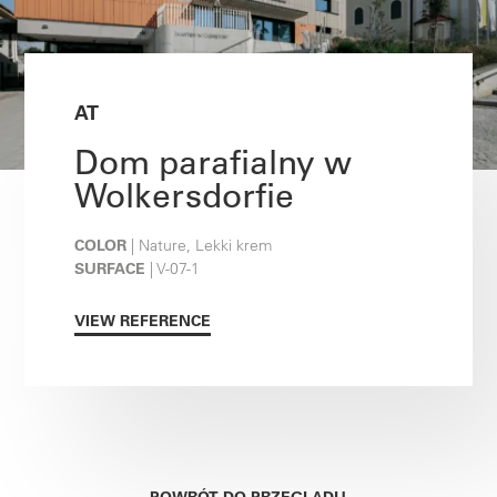
AT
Dom parafialny w
Wolkersdorfie
COLOR
| Nature, Lekki krem
SURFACE
| V-07-1
VIEW REFERENCE
POWRÓT DO PRZEGLĄDU