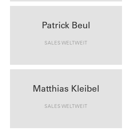
Patrick Beul
patrick.beul@tonality.de
SALES WELTWEIT
KONTAKT
Matthias Kleibel
matthias.kleibel@tonality.de
SALES WELTWEIT
KONTAKT