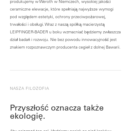
produkujemy w Weroth w Niemczech, wysokiej jakości
ceramiczne elewacje, które spełniają najwyższe wymogi
pod względem estetyki, ochrony przeciwpożarowej,
trwałości i obsługi. Wraz z naszą spółką macierzystą
LEIPFINGER-BADER u boku wzmacniać będziemy zwłaszcza
dział badań i rozwoju. Nie bez powodu innowacyjność jest
znakiem rozpoznawczym producenta cegieł z dolnej Bawarii.
NASZA FILOZOFIA
Przyszłość oznacza także
ekologię.
Aby osiągnąć ten cel, kładziemy nacisk na pięć kroków: