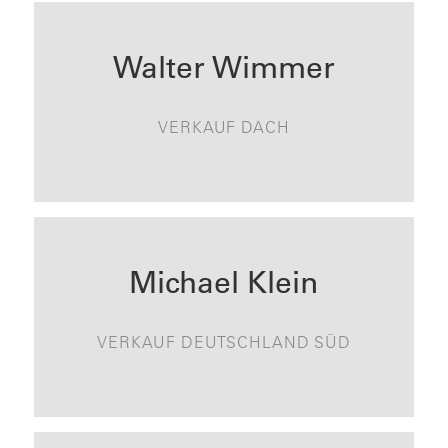
Walter Wimmer
walter.wimmer@tonality.de
VERKAUF DACH
KONTAKT
Michael Klein
michael.klein@tonality.de
VERKAUF DEUTSCHLAND SÜD
KONTAKT