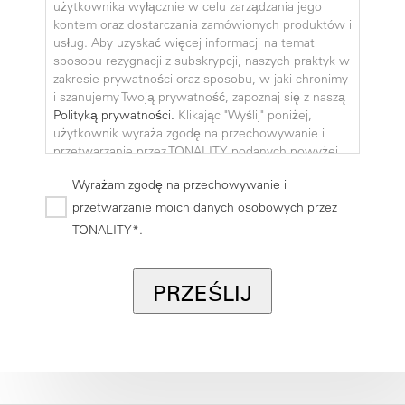
użytkownika wyłącznie w celu zarządzania jego
kontem oraz dostarczania zamówionych produktów i
usług. Aby uzyskać więcej informacji na temat
sposobu rezygnacji z subskrypcji, naszych praktyk w
zakresie prywatności oraz sposobu, w jaki chronimy
i szanujemy Twoją prywatność, zapoznaj się z naszą
Polityką prywatności.
Klikając "Wyślij" poniżej,
użytkownik wyraża zgodę na przechowywanie i
przetwarzanie przez TONALITY podanych powyżej
danych osobowych w celu dostarczenia mu
Wyrażam zgodę na przechowywanie i
żądanych treści.
przetwarzanie moich danych osobowych przez
TONALITY*.
TONALITY zobowiązuje się do ochrony i poszanowa
PRZEŚLIJ