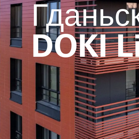
Гданьск
DOKI L