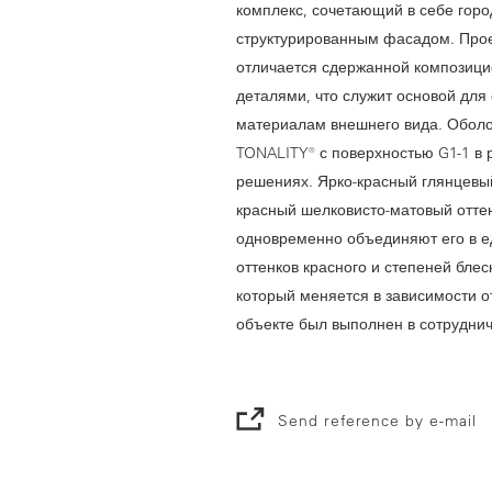
комплекс, сочетающий в себе горо
структурированным фасадом. Прое
отличается сдержанной композиц
деталями, что служит основой для
материалам внешнего вида. Обол
TONALITY® с поверхностью G1-1 в 
решениях. Ярко-красный глянцевый
красный шелковисто-матовый отт
одновременно объединяют его в е
оттенков красного и степеней бле
который меняется в зависимости от
объекте был выполнен в сотрудниче
Send reference by e-mail