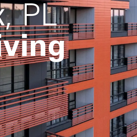
, PL
iving