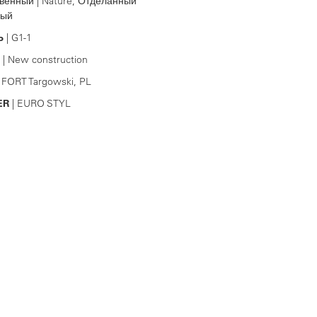
венный | Nature, Отделанный
ный
Ь
| G1-1
| New construction
 FORT Targowski, PL
ER
| EURO STYL