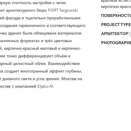
красный естест
дскую плотность застройки с четко
кирпично-крас
кт архитектурного бюро FORT Targowski
ПОВЕРХНОСТ
ией фасада и тщательно проработанными
PROJECT TYPE
 создания гармоничного и соответствующего
очка здания была облицована материалом
АРХИТЕКТОР
|
различных форматах и трёх цветовых
PHOTOGRAPH
, кирпично-красный матовый и кирпично-
енки тонко дифференцируют объём и
диный целостный облик. Взаимодействие
ска создает многогранный эффект глубины,
 дневного света и угла зрения. Монтаж на
стве с компанией Eljako-Al.