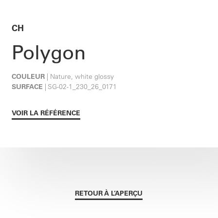
CH
Polygon
COULEUR
| Nature, white glossy
SURFACE
| SG-02-1_230_26_0171
VOIR LA RÉFÉRENCE
RETOUR À L’APERÇU