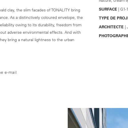
Nature, cream li
SURFACE
| G1-
ald clay, the slim facades of TONALITY bring
ance. As a distinctively coloured envelope, the
TYPE DE PROJ
eliability owing to its durability, freedom from
ARCHITECTE
| 
hout adverse environmental effects. And with
PHOTOGRAPH
they bring a natural lightness to the urban
e e-mail