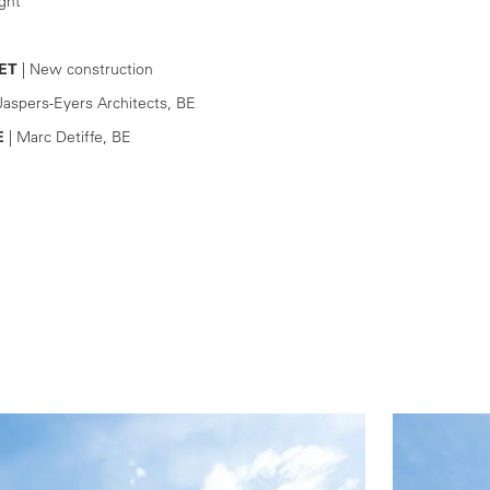
ght
1
ET
| New construction
Jaspers-Eyers Architects, BE
E
| Marc Detiffe, BE