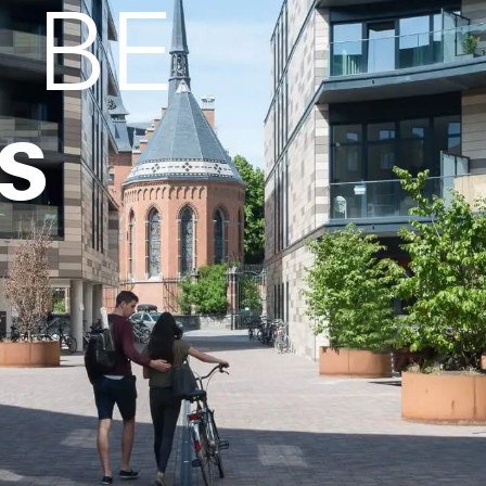
, BE
s