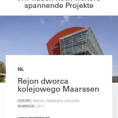
spannende Projekte
NL
Rejon dworca
kolejowego Maarssen
COLOR
| Nature, Miedziana czerwień
SURFACE
| G1-1