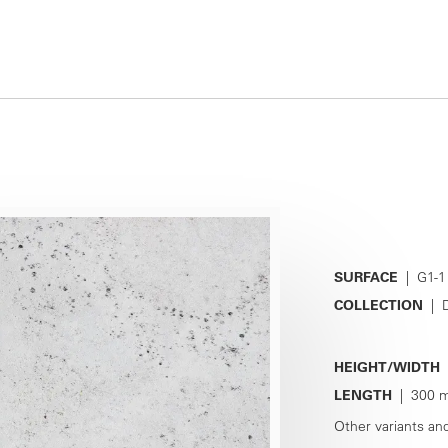
SURFACE
| G1-1
COLLECTION
| D
HEIGHT/WIDTH
|
LENGTH
| 300 m
Other variants an