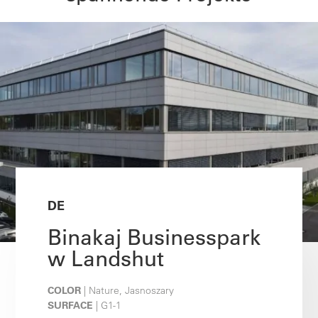
DE
Binakaj Businesspark
w Landshut
COLOR
| Nature, Jasnoszary
SURFACE
| G1-1