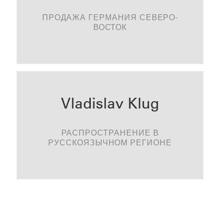
thomas.wille@tonality.de
ПРОДАЖА ГЕРМАНИЯ СЕВЕРО-
ВОСТОК
KONTAKTIEREN
Vladislav Klug
+49 (0) 171 1243703
vladislavklug@gmail.com
РАСПРОСТРАНЕНИЕ В
СВЯЗАТЬСЯ
РУССКОЯЗЫЧНОМ РЕГИОНЕ