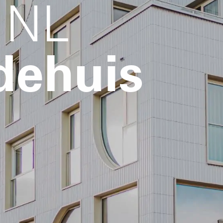
 NL
dehuis