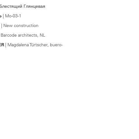
, Блестящий Глянцевая
Ь
| Mo-03-1
| New construction
 Barcode architects, NL
ER
| Magdalena Türtscher, buero-