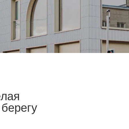
лая
 берегу