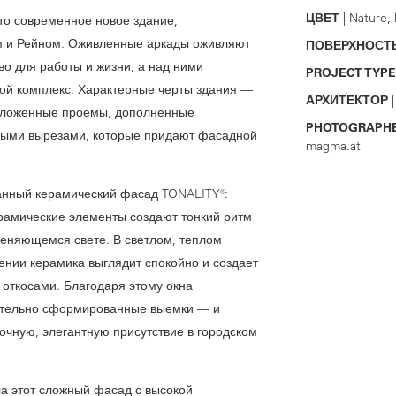
ЦВЕТ
| Nature
то современное новое здание,
м и Рейном. Оживленные аркады оживляют
ПОВЕРХНОСТ
во для работы и жизни, а над ними
PROJECT TYPE
ой комплекс. Характерные черты здания —
АРХИТЕКТОР
|
оложенные проемы, дополненные
PHOTOGRAPH
ными вырезами, которые придают фасадной
magma.at
анный керамический фасад TONALITY®:
амические элементы создают тонкий ритм
меняющемся свете. В светлом, теплом
ении керамика выглядит спокойно и создает
откосами. Благодаря этому окна
щательно сформированные выемки — и
очную, элегантную присутствие в городском
а этот сложный фасад с высокой