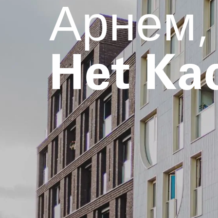
Арнем,
Het Ka