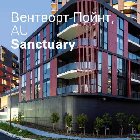
Вентворт-Пойнт,
AU
Sanctuary