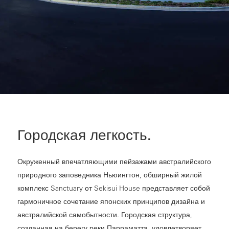
Городская легкость.
Окруженный впечатляющими пейзажами австралийского
природного заповедника Ньюингтон, обширный жилой
комплекс Sanctuary от Sekisui House представляет собой
гармоничное сочетание японских принципов дизайна и
австралийской самобытности. Городская структура,
созданная на берегу реки Парраматта, удовлетворяет