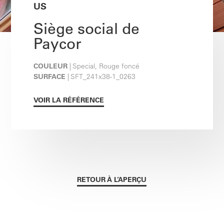
US
Siège social de
Paycor
COULEUR
| Special, Rouge foncé
SURFACE
| SFT_241x38-1_0263
VOIR LA RÉFÉRENCE
RETOUR À L’APERÇU