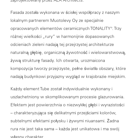
Fasada została wykonana w ścisłej współpracy z naszym
lokalnym partnerem Muotolevy Oy ze specjalnie
opracowanych elementów ceramicznych TONALITY®. Trzy
różnej wielkości „rury” w harmonijnie dopasowanych
odcieniach zieleni nadają tej przejrzystej architekturze
naturalną głębię, organiczną żywotność i wielowarstwową,
żywą strukturę fasady. Ich otwarta, urozmaicona
kompozycja tworzy przejrzyste, pełne światła obszary, które
nadają budynkowi przyjazny wygląd w krajobrazie miejskim.
Każdy element Tube został indywidualnie wykonany i
uszlachetniony w skomplikowanym procesie glazurowania.
Efektem jest powierzchnia o niezwykłej głębi i wyrazistości
– charakteryzująca się delikatnymi przejściami kolorów,
subtelnymi efektami połysku i żywymi niuansami. Żadna
rura nie jest taka sama – każda jest unikatowa i ma swój
własny charakter.