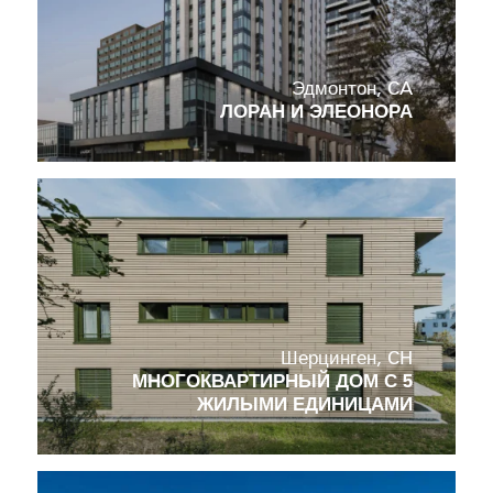
Эдмонтон, CA
ЛОРАН И ЭЛЕОНОРА
ПР
Шерцинген, CH
МНОГОКВАРТИРНЫЙ ДОМ С 5
ЖИЛЫМИ ЕДИНИЦАМИ
Com