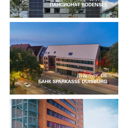
ПАНСИОНАТ BODENSEE
Com
Дуйсбург, DE
БАНК SPARKASSE DUISBURG