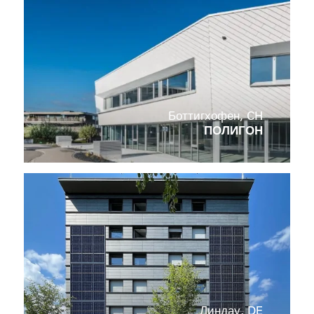
Боттигхофен, CH
ПОЛИГОН
Линдау, DE