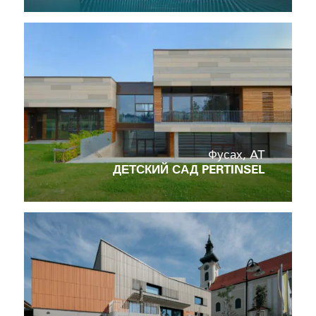
Фусах, AT
ДЕТСКИЙ САД PERTINSEL
C