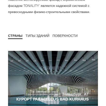
фасадом TONALITY
является надежной системой с
®
превосходными физико-строительными свойствами.
СТРАНЫ
ТИПЫ ЗДАНИЙ
ПОВЕРХНОСТИ
Com
Com
Зальцбург, AT
КУРОРТ PARACELCUS BAD KURHAUS