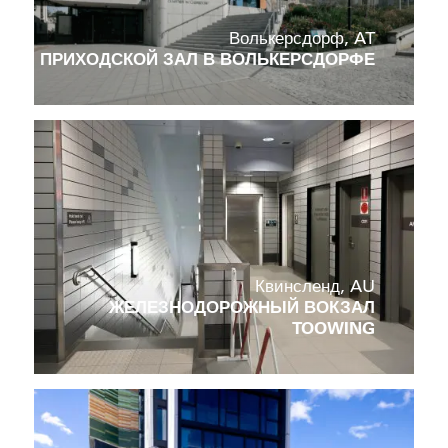
Волькерсдорф, AT
ПРИХОДСКОЙ ЗАЛ В ВОЛЬКЕРСДОРФЕ
Co
Квинсленд, AU
ЖЕЛЕЗНОДОРОЖНЫЙ ВОКЗАЛ
TOOWING