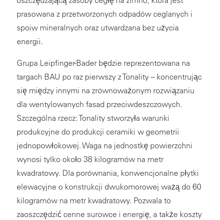
oszczędzającą zasoby cegłę na zimno, która jest
prasowana z przetworzonych odpadów ceglanych i
spoiw mineralnych oraz utwardzana bez użycia
energii.
Grupa Leipfinger-Bader będzie reprezentowana na
targach BAU po raz pierwszy z Tonality – koncentrując
się między innymi na zrównoważonym rozwiązaniu
dla wentylowanych fasad przeciwdeszczowych.
Szczególna rzecz: Tonality stworzyła warunki
produkcyjne do produkcji ceramiki w geometrii
jednopowłokowej. Waga na jednostkę powierzchni
wynosi tylko około 38 kilogramów na metr
kwadratowy. Dla porównania, konwencjonalne płytki
elewacyjne o konstrukcji dwukomorowej ważą do 60
kilogramów na metr kwadratowy. Pozwala to
zaoszczędzić cenne surowce i energię, a także koszty