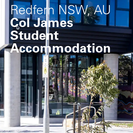
Redfern NSW, AU
Col James
Student
Accommodation