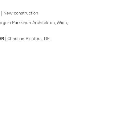
1
| New construction
erger+Parkkinen Architekten, Wien,
ER
| Christian Richters, DE