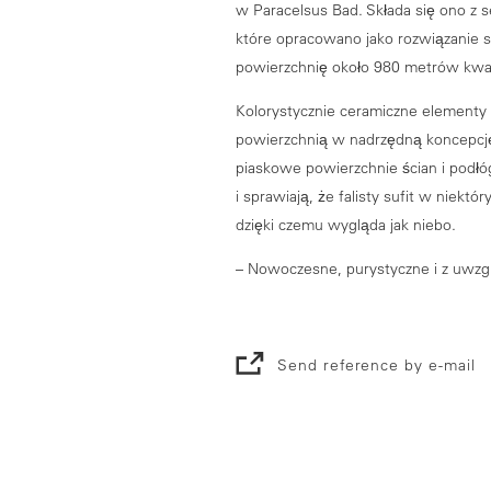
w Paracelsus Bad. Składa się ono z
które opracowano jako rozwiązanie sp
powierzchnię około 980 metrów kw
Kolorystycznie ceramiczne elementy 
powierzchnią w nadrzędną koncepcję k
piaskowe powierzchnie ścian i podłó
i sprawiają, że falisty sufit w niekt
dzięki czemu wygląda jak niebo.
– Nowoczesne, purystyczne i z uwzg
Send reference by e-mail