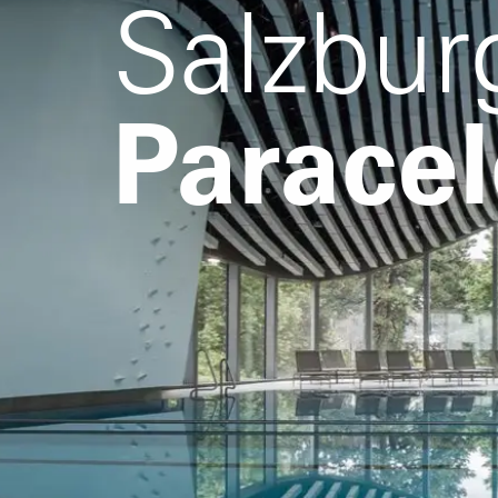
Salzbur
Parace