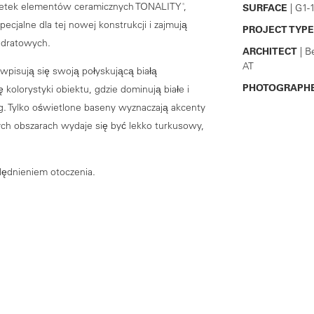
 setek elementów ceramicznych TONALITY
,
®
SURFACE
| G1-
ecjalne dla tej nowej konstrukcji i zajmują
PROJECT TYPE
adratowych.
ARCHITECT
| B
AT
wpisują się swoją połyskującą białą
PHOTOGRAPH
olorystyki obiektu, gdzie dominują białe i
g. Tylko oświetlone baseny wyznaczają akcenty
órych obszarach wydaje się być lekko turkusowy,
lędnieniem otoczenia.