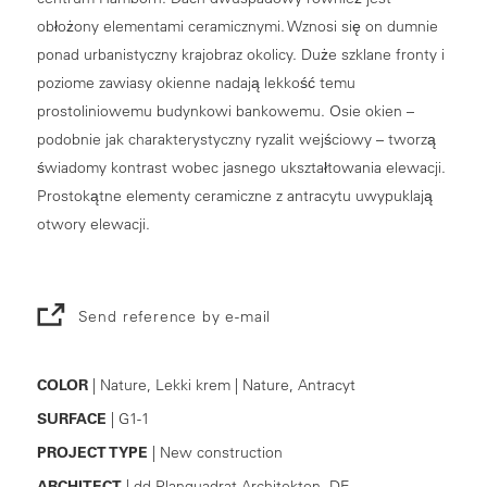
obłożony elementami ceramicznymi. Wznosi się on dumnie
ponad urbanistyczny krajobraz okolicy. Duże szklane fronty i
poziome zawiasy okienne nadają lekkość temu
prostoliniowemu budynkowi bankowemu. Osie okien –
podobnie jak charakterystyczny ryzalit wejściowy – tworzą
świadomy kontrast wobec jasnego ukształtowania elewacji.
Prostokątne elementy ceramiczne z antracytu uwypuklają
otwory elewacji.
Send reference by e-mail
COLOR
| Nature, Lekki krem | Nature, Antracyt
SURFACE
| G1-1
PROJECT TYPE
| New construction
ARCHITECT
| dd Planquadrat Architekten, DE