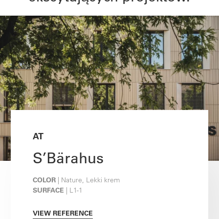
AT
S’Bärahus
COLOR
| Nature, Lekki krem
SURFACE
| L1-1
VIEW REFERENCE