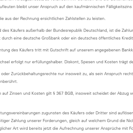
leuten bleibt unser Anspruch auf den kaufmännischen Fälligkeitszins
ie aus der Rechnung ersichtlichen Zahlstellen zu leisten.
nd des Käufers außerhalb der Bundesrepublik Deutschland, ist die Zahl
t durch eine deutsche Großbank oder ein deutsches öffentliches Kreditin
chtung des Käufers tritt mit Gutschrift auf unserem angegebenen Bankk
sel erfolgt nur erfüllungshalber. Diskont, Spesen und Kosten trägt de
oder Zurückbehaltungsrechte nur insoweit zu, als sein Anspruch rechtsk
unberührt.
 auf Zinsen und Kosten gilt § 367 BGB, insoweit scheidet der Abzug v
stungsvereinbarungen zugunsten des Käufers oder Dritter sind auflösen
zeitiger Zahlung unserer Forderungen, gleich auf welchem Grund die Ni
glicher Art wird bereits jetzt die Aufrechnung unserer Ansprüche mit 