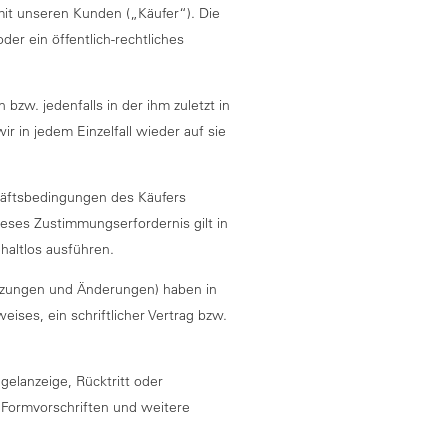
mit unseren Kunden („Käufer“). Die
er ein öffentlich-rechtliches
bzw. jedenfalls in der ihm zuletzt in
r in jedem Einzelfall wieder auf sie
häftsbedingungen des Käufers
ieses Zustimmungserfordernis gilt in
haltlos ausführen.
gänzungen und Änderungen) haben in
eises, ein schriftlicher Vertrag bzw.
gelanzeige, Rücktritt oder
he Formvorschriften und weitere