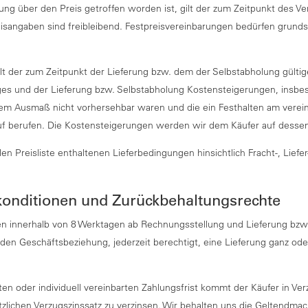
rung über den Preis getroffen worden ist, gilt der zum Zeitpunkt des Ve
reisangaben sind freibleibend. Festpreisvereinbarungen bedürfen grundsä
 der zum Zeitpunkt der Lieferung bzw. dem der Selbstabholung gültige 
es und der Lieferung bzw. Selbstabholung Kostensteigerungen, insbes
rem Ausmaß nicht vorhersehbar waren und die ein Festhalten am vereinb
auf berufen. Die Kostensteigerungen werden wir dem Käufer auf desse
len Preisliste enthaltenen Lieferbedingungen hinsichtlich Fracht-, Lief
konditionen und Zurückbehaltungsrechte
ahlen innerhalb von 8 Werktagen ab Rechnungsstellung und Lieferung bz
den Geschäftsbeziehung, jederzeit berechtigt, eine Lieferung ganz ode
lten oder individuell vereinbarten Zahlungsfrist kommt der Käufer in Ve
tzlichen Verzugszinssatz zu verzinsen. Wir behalten uns die Geltendm