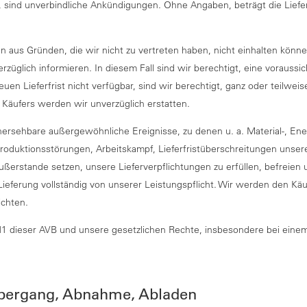
 sind unverbindliche Ankündigungen. Ohne Angaben, beträgt die Liefer
ten aus Gründen, die wir nicht zu vertreten haben, nicht einhalten könn
üglich informieren. In diesem Fall sind wir berechtigt, eine voraussicht
euen Lieferfrist nicht verfügbar, sind wir berechtigt, ganz oder teilwei
 Käufers werden wir unverzüglich erstatten.
rsehbare außergewöhnliche Ereignisse, zu denen u. a. Material-, Energ
duktionsstörungen, Arbeitskampf, Lieferfristüberschreitungen unsere
ßerstande setzen, unsere Lieferverpflichtungen zu erfüllen, befreien
Lieferung vollständig von unserer Leistungspflicht. Wir werden den Käuf
ichten.
1 dieser AVB und unsere gesetzlichen Rechte, insbesondere bei einem
übergang, Abnahme, Abladen