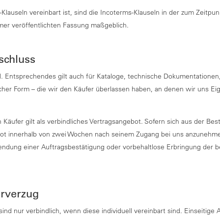
Klauseln vereinbart ist, sind die Incoterms-Klauseln in der zum Zeitpun
mer veröffentlichten Fassung maßgeblich.
schluss
d. Entsprechendes gilt auch für Kataloge, technische Dokumentatione
scher Form – die wir den Käufer überlassen haben, an denen wir uns E
Käufer gilt als verbindliches Vertragsangebot. Sofern sich aus der Best
ebot innerhalb von zwei Wochen nach seinem Zugang bei uns anzuneh
endung einer Auftragsbestätigung oder vorbehaltlose Erbringung der b
ferverzug
n sind nur verbindlich, wenn diese individuell vereinbart sind. Einseitig