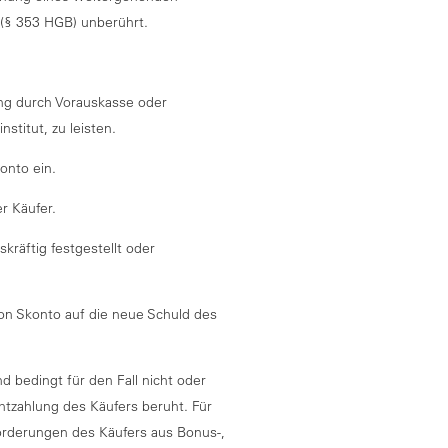
 (§ 353 HGB) unberührt.
ung durch Vorauskasse oder
stitut, zu leisten.
onto ein.
r Käufer.
räftig festgestellt oder
on Skonto auf die neue Schuld des
d bedingt für den Fall nicht oder
chtzahlung des Käufers beruht. Für
Forderungen des Käufers aus Bonus-,