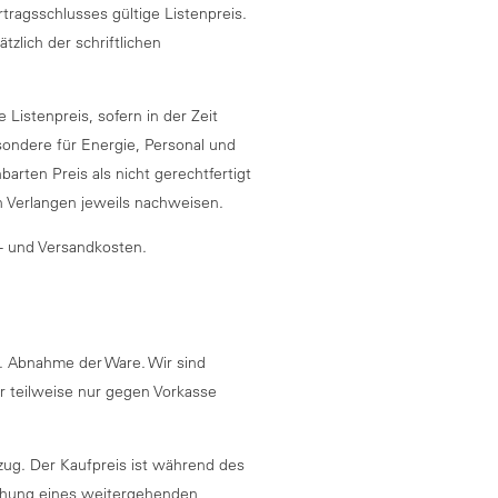
rtragsschlusses gültige Listenpreis.
tzlich der schriftlichen
Listenpreis, sofern in der Zeit
ondere für Energie, Personal und
arten Preis als nicht gerechtfertigt
n Verlangen jeweils nachweisen.
er- und Versandkosten.
w. Abnahme der Ware. Wir sind
r teilweise nur gegen Vorkasse
rzug. Der Kaufpreis ist während des
achung eines weitergehenden