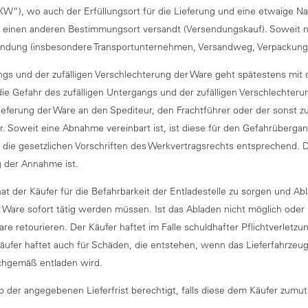
EXW“), wo auch der Erfüllungsort für die Lieferung und eine etwaige Na
 einen anderen Bestimmungsort versandt (Versendungskauf). Soweit ni
rsendung (insbesondere Transportunternehmen, Versandweg, Verpackung
angs und der zufälligen Verschlechterung der Ware geht spätestens mit
e Gefahr des zufälligen Untergangs und der zufälligen Verschlechteru
ieferung der Ware an den Spediteur, den Frachtführer oder der sonst 
r. Soweit eine Abnahme vereinbart ist, ist diese für den Gefahrüber
e die gesetzlichen Vorschriften des Werkvertragsrechts entsprechend
g der Annahme ist.
hat der Käufer für die Befahrbarkeit der Entladestelle zu sorgen und A
er Ware sofort tätig werden müssen. Ist das Abladen nicht möglich ode
are retourieren. Der Käufer haftet im Falle schuldhafter Pflichtverletz
äufer haftet auch für Schäden, die entstehen, wenn das Lieferfahrzeug
sachgemäß entladen wird.
alb der angegebenen Lieferfrist berechtigt, falls diese dem Käufer zumut