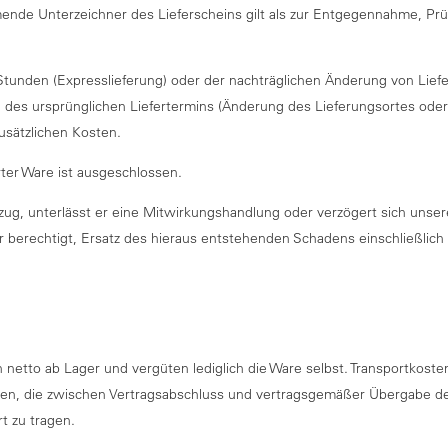
ende Unterzeichner des Lieferscheins gilt als zur Entgegennahme, P
 Stunden (Expresslieferung) oder der nachträglichen Änderung von Lief
 des ursprünglichen Liefertermins (Änderung des Lieferungsortes oder 
usätzlichen Kosten.
rter Ware ist ausgeschlossen.
ug, unterlässt er eine Mitwirkungshandlung oder verzögert sich unser
ir berechtigt, Ersatz des hieraus entstehenden Schadens einschließli
netto ab Lager und vergüten lediglich die Ware selbst. Transportkoste
ten, die zwischen Vertragsabschluss und vertragsgemäßer Übergabe de
t zu tragen.