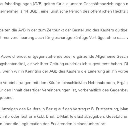
kaufsbedingungen (AVB) gelten für alle unsere Geschäftsbeziehungen 
rnehmer (§ 14 BGB), eine juristische Person des öffentlichen Rechts od
gelten die AVB in der zum Zeitpunkt der Bestellung des Käufers gültigen 
hmenvereinbarung auch für gleichartige künftige Verträge, ohne dass wi
ch. Abweichende, entgegenstehende oder ergänzende Allgemeine Gesc
gsbestandteil, als wir ihrer Geltung ausdrücklich zugestimmt haben. D
, wenn wir in Kenntnis der AGB des Käufers die Lieferung an ihn vorbe
duelle Vereinbarungen mit dem Käufer (einschließlich Nebenabreden, Er
ür den Inhalt derartiger Vereinbarungen ist, vorbehaltlich des Gegenbew
ßgebend.
Anzeigen des Käufers in Bezug auf den Vertrag (z.B. Fristsetzung, Män
 Schrift- oder Textform (z.B. Brief, E-Mail, Telefax) abzugeben. Gesetzlic
 über die Legitimation des Erklärenden bleiben unberührt.