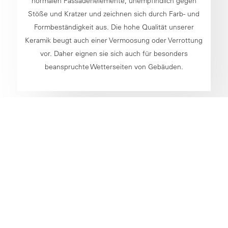
normalen Fassadenelemente, unempfindlich gegen
Stöße und Kratzer und zeichnen sich durch Farb- und
Formbeständigkeit aus. Die hohe Qualität unserer
Keramik beugt auch einer Vermoosung oder Verrottung
vor. Daher eignen sie sich auch für besonders
beanspruchte Wetterseiten von Gebäuden.
Einfache und sichere
Montage.
Die Keramikpaneele und die Systemschiene aus Aluminium
sind optimal aufeinander abgestimmt. Die Sicherung der