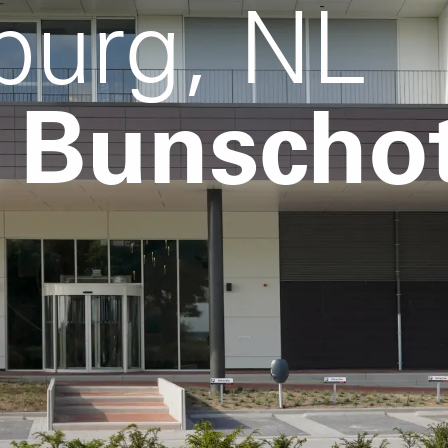
burg, NL
 Bunscho