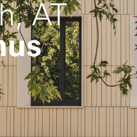
ch, AT
hus