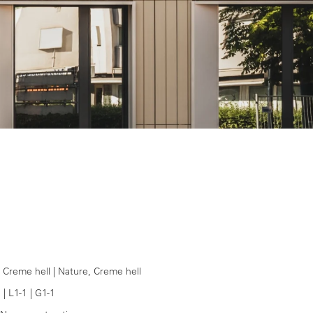
 Creme hell | Nature, Creme hell
N
| L1-1 | G1-1