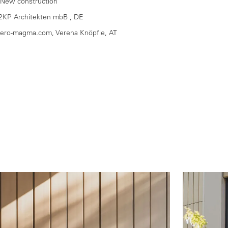
 New construction
2KP Architekten mbB , DE
uero-magma.com, Verena Knöpfle, AT