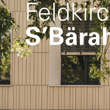
Feldkir
S’Bära