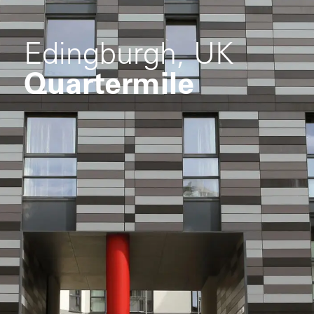
Edingburgh, UK
Quartermile